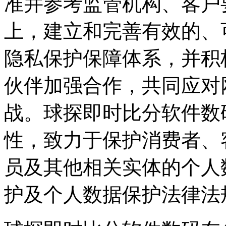
准并参考监管机构、
上，建立和完善有效的
隐私保护保障体系，并积
伙伴加强合作，共同
战。球探即时比分软件数
性，致力于保护消费者、客
员及其他相关实体的个人数
护及个人数据保护法律法