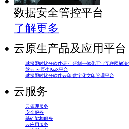
数据安全管控平台
了解更多
云原生产品及应用平台
球探即时比分软件研云 研制一体化工业互联网解决
磐云 云原生PaaS平台
球探即时比分软件云印 数字化文印管理平台
云服务
云管理服务
安全服务
基础架构服务
云应用服务