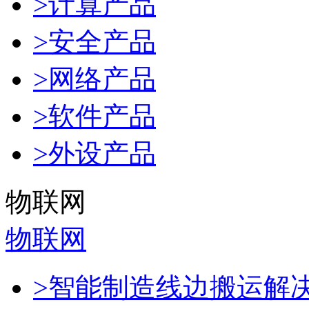
>计算产品
>安全产品
>网络产品
>软件产品
>外设产品
物联网
物联网
>智能制造线边搬运解