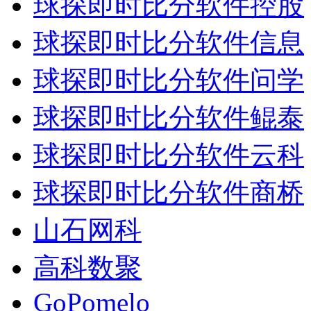
球探即时比分软件控股
球探即时比分软件信息
球探即时比分软件问学
球探即时比分软件鲲泰
球探即时比分软件云科
球探即时比分软件商桥
山石网科
高科数聚
GoPomelo