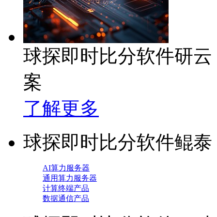
球探即时比分软件研云
案
了解更多
球探即时比分软件鲲泰
AI算力服务器
通用算力服务器
计算终端产品
数据通信产品