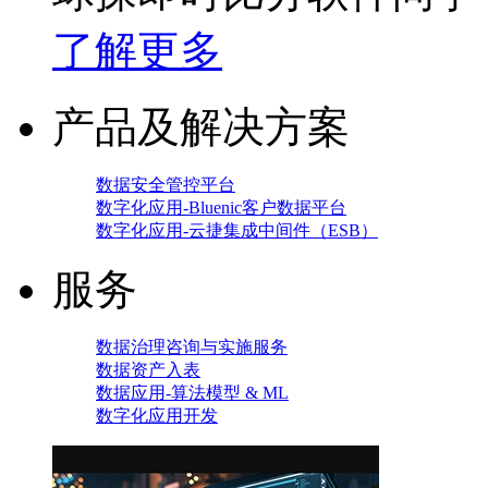
了解更多
产品及解决方案
数据安全管控平台
数字化应用-Bluenic客户数据平台
数字化应用-云捷集成中间件（ESB）
服务
数据治理咨询与实施服务
数据资产入表
数据应用-算法模型 & ML
数字化应用开发