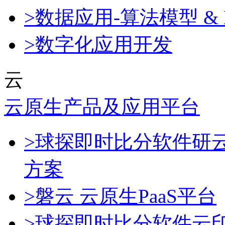
>数据应用-算法模型 & 
>数字化应用开发
云
云原生产品及应用平台
>球探即时比分软件研
方案
>磐云 云原生PaaS平台
>球探即时比分软件云