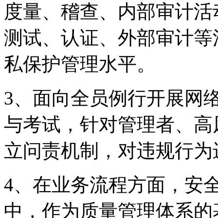
度量、稽查、内部审
测试、认证、外部审
私保护管理水平。
3、面向全员例行开
与考试，针对管理者
立问责机制，对违规行
4、在业务流程方面
中，作为质量管理体系的