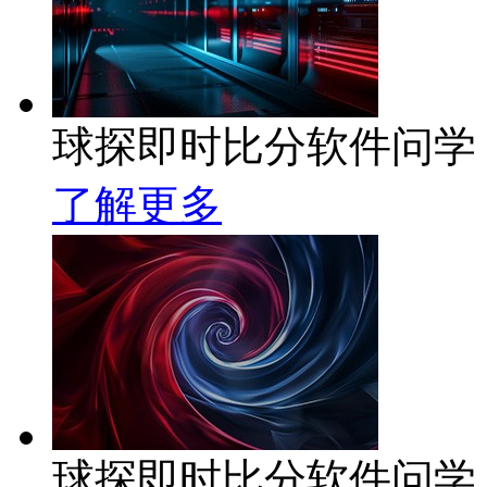
球探即时比分软件问学 企
了解更多
球探即时比分软件问学