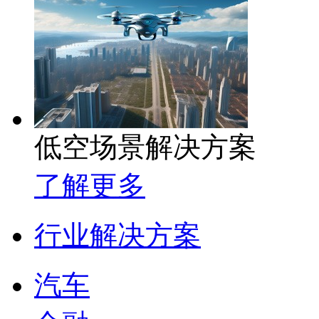
低空场景解决方案
了解更多
行业解决方案
汽车